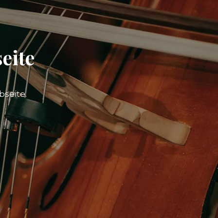
eite
seite.